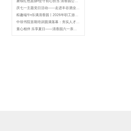
赓续红色血脉•坚守初心担当 清香园公司2026年八一建军节主题观影活动圆满举办
庆七一主题党日活动——走进丰谷酒业 汲取奋进力量
粽趣端午•乐满清香园丨2026年职工游园温情瞬间
中坝书院首期培训圆满落幕：夯实人才根基，赋能战略发展新篇章
童心相伴 乐享夏日——清香园六一亲子游园活动圆满成功