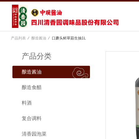
产品列表
⁄
酿造酱油
⁄
口蘑头鲜草菇生抽1L
产品分类
酿造酱油
酿造食醋
料酒
复合调料
清香园泡菜