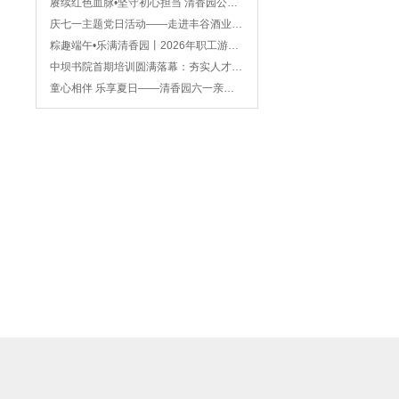
赓续红色血脉•坚守初心担当 清香园公司2026年八一建军节主题观影活动圆满举办
庆七一主题党日活动——走进丰谷酒业 汲取奋进力量
粽趣端午•乐满清香园丨2026年职工游园温情瞬间
中坝书院首期培训圆满落幕：夯实人才根基，赋能战略发展新篇章
童心相伴 乐享夏日——清香园六一亲子游园活动圆满成功