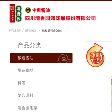
产品列表
⁄
酿造酱油
⁄
鸡枞酱油500ml
产品分类
酿造酱油
酿造食醋
料酒
复合调料
清香园泡菜