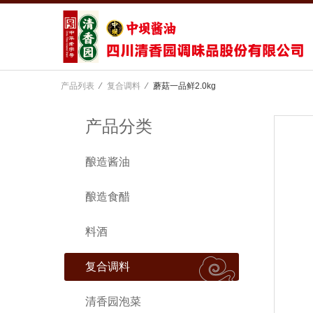
产品列表
⁄
复合调料
⁄
蘑菇一品鲜2.0kg
产品分类
酿造酱油
酿造食醋
料酒
复合调料
清香园泡菜