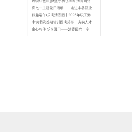
赓续红色血脉•坚守初心担当 清香园公司2026年八一建军节主题观影活动圆满举办
庆七一主题党日活动——走进丰谷酒业 汲取奋进力量
粽趣端午•乐满清香园丨2026年职工游园温情瞬间
中坝书院首期培训圆满落幕：夯实人才根基，赋能战略发展新篇章
童心相伴 乐享夏日——清香园六一亲子游园活动圆满成功