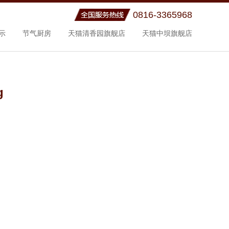
0816-3365968
示
节气厨房
天猫清香园旗舰店
天猫中坝旗舰店
g