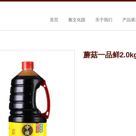
首页
酱文化园
关于我们
产品展
蘑菇一品鲜2.0k